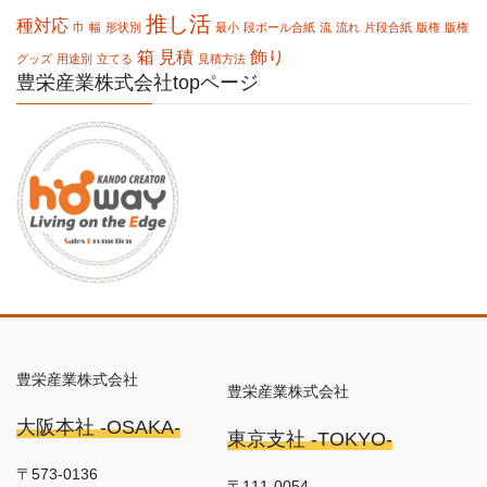
推し活
種対応
巾
幅
形状別
最小
段ボール合紙
流
流れ
片段合紙
版権
版権
箱
見積
飾り
グッズ
用途別
立てる
見積方法
豊栄産業株式会社topページ
豊栄産業株式会社
豊栄産業株式会社
大阪本社 -OSAKA-
東京支社 -TOKYO-
〒573-0136
〒111-0054