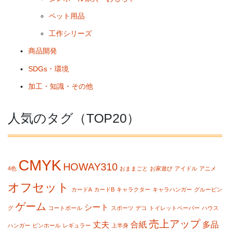
ペット用品
工作シリーズ
商品開発
SDGs・環境
加工・知識・その他
人気のタグ（TOP20）
CMYK
HOWAY310
4色
おままごと
お家遊び
アイドル
アニメ
オフセット
カードA
カードB
キャラクター
キャラハンガー
グルーピン
ゲーム
シート
グ
コートボール
スポーツ
デコ
トイレットペーパー
ハウス
売上アップ
丈夫
合紙
多品
ハンガー
ピンホール
レギュラー
上半身