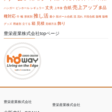
売上アップ
丈夫
合紙
多品
ハンガー
ピンホール
レギュラー
上半身
推し活
種対応
巾
幅
形状別
最小
段ボール合紙
流
流れ
片段合紙
版権
版権
箱
見積
飾り
グッズ
用途別
立てる
見積方法
豊栄産業株式会社topページ
豊栄産業株式会社
豊栄産業株式会社