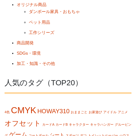
オリジナル商品
ダンボール家具・おもちゃ
ペット用品
工作シリーズ
商品開発
SDGs・環境
加工・知識・その他
人気のタグ（TOP20）
CMYK
HOWAY310
4色
おままごと
お家遊び
アイドル
アニメ
オフセット
カードA
カードB
キャラクター
キャラハンガー
グルーピン
ゲーム
シート
グ
コートボール
スポーツ
デコ
トイレットペーパー
ハウス