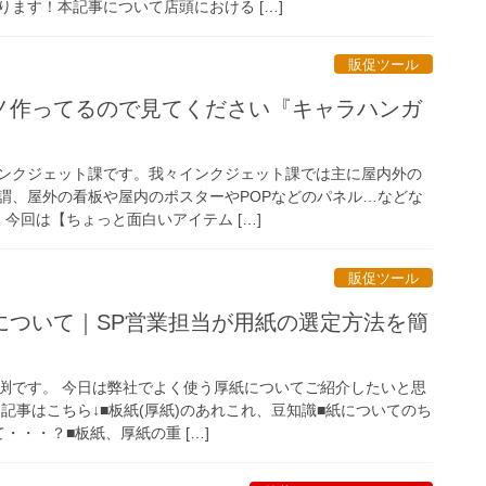
ます！本記事について店頭における […]
販促ツール
ノ作ってるので見てください『キャラハンガ
ンクジェット課です。我々インクジェット課では主に屋内外の
謂、屋外の看板や屋内のポスターやPOPなどのパネル…などな
今回は【ちょっと面白いアイテム […]
販促ツール
について｜SP営業担当が用紙の選定方法を簡
渕です。 今日は弊社でよく使う厚紙についてご紹介したいと思
記事はこちら↓■板紙(厚紙)のあれこれ、豆知識■紙についてのち
・・・？■板紙、厚紙の重 […]