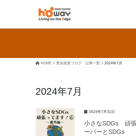
コ
ナ
ン
ビ
テ
ゲ
ン
ー
ツ
シ
へ
ョ
ス
ン
キ
に
ッ
移
HOME
豊栄産業ブログ 記事一覧
2024年7月
プ
動
2024年7月
2024年7月31日
小さなSDGs 頑
ーパーとSDGs