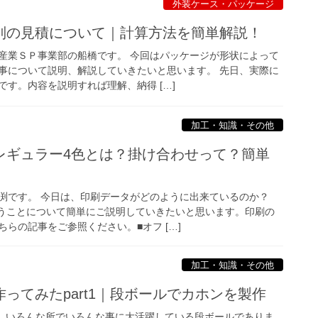
外装ケース・パッケージ
別の見積について｜計算方法を簡単解説！
産業ＳＰ事業部の船橋です。 今回はパッケージが形状によって
事について説明、解説していきたいと思います。 先日、実際に
す。内容を説明すれば理解、納得 […]
加工・知識・その他
レギュラー4色とは？掛け合わせって？簡単
渕です。 今日は、印刷データがどのように出来ているのか？
いうことについて簡単にご説明していきたいと思います。印刷の
らの記事をご参照ください。■オフ […]
加工・知識・その他
ってみたpart1｜段ボールでカホンを製作
です。 いろんな所でいろんな事に大活躍している段ボールでありま