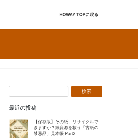
HOWAY TOPに戻る
最近の投稿
【保存版】その紙、リサイクルで
きますか？紙資源を救う「古紙の
禁忌品」見本帳 Part2