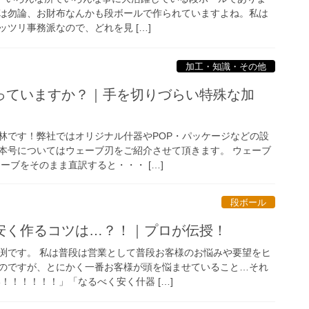
は勿論、お財布なんかも段ボールで作られていますよね。私は
ツリ事務派なので、どれを見 […]
加工・知識・その他
っていますか？｜手を切りづらい特殊な加
林です！弊社ではオリジナル什器やPOP・パッケージなどの設
本号についてはウェーブ刃をご紹介させて頂きます。 ウェーブ
ーブをそのまま直訳すると・・・ […]
段ボール
安く作るコツは…？！｜プロが伝授！
渕です。 私は普段は営業として普段お客様のお悩みや要望をヒ
のですが、とにかく一番お客様が頭を悩ませていること…それ
！！！！！！」「なるべく安く什器 […]