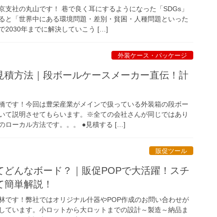
京支社の丸山です！ 巷で良く耳にするようになった「SDGs」
ると「世界中にある環境問題・差別・貧困・人種問題といった
2030年までに解決していこう […]
外装ケース・パッケージ
見積方法｜段ボールケースメーカー直伝！計
橋です！今回は豊栄産業がメインで扱っている外装箱の段ボー
いて説明させてもらいます。※全ての会社さんが同じではあり
ローカル方法です。。。 ●見積する […]
販促ツール
てどんなボード？｜販促POPで大活躍！スチ
て簡単解説！
林です！弊社ではオリジナル什器やPOP作成のお問い合わせが
しています。小ロットから大ロットまでの設計～製造～納品ま