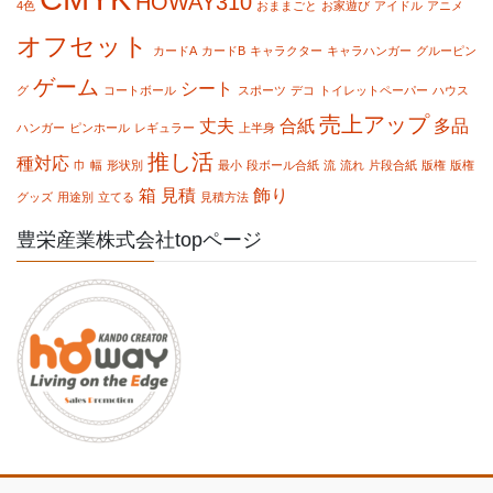
HOWAY310
4色
おままごと
お家遊び
アイドル
アニメ
オフセット
カードA
カードB
キャラクター
キャラハンガー
グルーピン
ゲーム
シート
グ
コートボール
スポーツ
デコ
トイレットペーパー
ハウス
売上アップ
丈夫
合紙
多品
ハンガー
ピンホール
レギュラー
上半身
推し活
種対応
巾
幅
形状別
最小
段ボール合紙
流
流れ
片段合紙
版権
版権
箱
見積
飾り
グッズ
用途別
立てる
見積方法
豊栄産業株式会社topページ