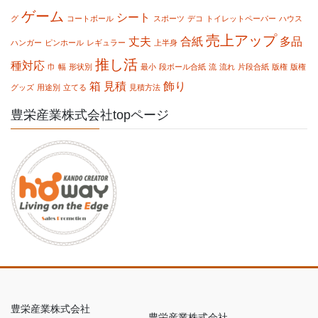
ゲーム
シート
グ
コートボール
スポーツ
デコ
トイレットペーパー
ハウス
売上アップ
丈夫
合紙
多品
ハンガー
ピンホール
レギュラー
上半身
推し活
種対応
巾
幅
形状別
最小
段ボール合紙
流
流れ
片段合紙
版権
版権
箱
見積
飾り
グッズ
用途別
立てる
見積方法
豊栄産業株式会社topページ
豊栄産業株式会社
豊栄産業株式会社