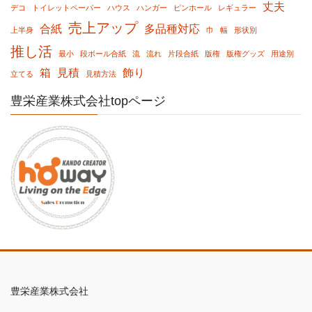
丈夫
デコ
トイレットペーパー
ハウス
ハンガー
ピンホール
レギュラー
売上アップ
合紙
多品種対応
上半身
巾
幅
形状別
推し活
最小
段ボール合紙
流
流れ
片段合紙
版権
版権グッズ
用途別
箱
見積
飾り
立てる
見積方法
豊栄産業株式会社topページ
豊栄産業株式会社