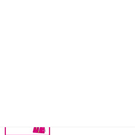
ごみを減らしつつ、何か作れないかの日々｜端材を活用して色々
なアイデアに挑戦中！ -part2
2026年8月4日