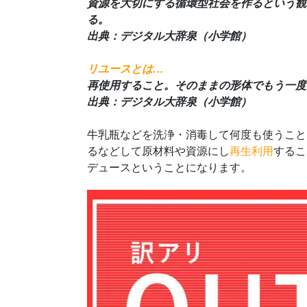
資源を大切にする循環型社会を作るという観
る。
出典：デジタル大辞泉（小学館）
リユースとは…
再使用すること。そのままの形体でもう一度
出典：デジタル大辞泉（小学館）
牛乳瓶などを洗浄・消毒して何度も使うこと
るなどして原材料や資源にし
再生利用
するこ
デュースということになります。