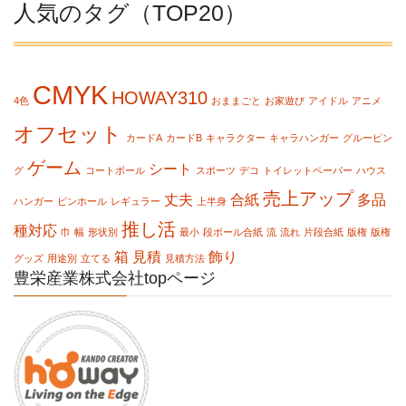
人気のタグ（TOP20）
CMYK
HOWAY310
4色
おままごと
お家遊び
アイドル
アニメ
オフセット
カードA
カードB
キャラクター
キャラハンガー
グルーピン
ゲーム
シート
グ
コートボール
スポーツ
デコ
トイレットペーパー
ハウス
売上アップ
丈夫
合紙
多品
ハンガー
ピンホール
レギュラー
上半身
推し活
種対応
巾
幅
形状別
最小
段ボール合紙
流
流れ
片段合紙
版権
版権
箱
見積
飾り
グッズ
用途別
立てる
見積方法
豊栄産業株式会社topページ