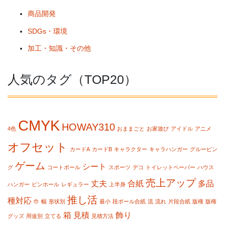
商品開発
SDGs・環境
加工・知識・その他
人気のタグ（TOP20）
CMYK
HOWAY310
4色
おままごと
お家遊び
アイドル
アニメ
オフセット
カードA
カードB
キャラクター
キャラハンガー
グルーピン
ゲーム
シート
グ
コートボール
スポーツ
デコ
トイレットペーパー
ハウス
売上アップ
丈夫
合紙
多品
ハンガー
ピンホール
レギュラー
上半身
推し活
種対応
巾
幅
形状別
最小
段ボール合紙
流
流れ
片段合紙
版権
版権
箱
見積
飾り
グッズ
用途別
立てる
見積方法