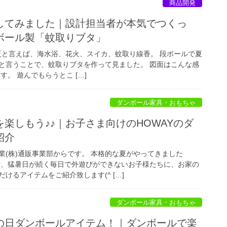
商品開発
してみました｜設計担当者が本気でつくっ
ボール製「蚊取りブタ」
と言えば、海水浴、花火、スイカ、蚊取り線香。 段ボールで夏
と言うことで、蚊取りブタを作って見ました。 図面はこんな感
。 遊んでもらうとこ […]
ダンボール家具・おもちゃ
楽しもう♪♪｜お子さま向けのHOWAYのダ
紹介
業(株)通販事業部からです。 本格的な夏がやってきました
端、猛暑日が続く毎日で外遊びができないお子様たちに、お家の
けるアイテムをご紹介致します(^ […]
ダンボール家具・おもちゃ
の日ダンボールアイテム！｜ダンボールで楽