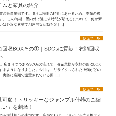
テムと家具の紹介
業通販事業部です。 6月は梅雨の時期にあたるため、季節の移
す。 この時期、屋内外で過ごす時間が増えるにつれて、何か新
は身近な素材で創造的な活動を楽 […]
販促ツール
回収BOXその①｜SDGsに貢献！衣類回収
へ
。広まりつつあるSDGsの流れで、各企業様が衣類の回収BOX
するようになりました。今回は、リサイクルされた衣類がどの
実際に店頭で設置されている回 […]
販促ツール
量可変！トリッキーなジャンブル什器のご紹
しい」を刺激！
でも設計担当の小畑です。店舗でしばしば見かける売り場ディ