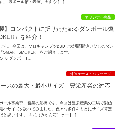
。 段ボール箱の表層、天面や […]
オリジナル商品
燻製】コンパクトに折りたためるダンボール燻
MOKER」を紹介！
です。 今回は、ソロキャンプやBBQで大活躍間違いなしのダン
SMART SMOKER」をご紹介します。
wDdSH8 ダンボー […]
外装ケース・パッケージ
ケースの最大・最小サイズ｜豊栄産業の対応
ボール事業部、営業の船橋です。今回は豊栄産業の工場で製函
最小サイズを調べてみました。色々な条件をもとにサイズ算定
と思います。 Ａ式（みかん箱）ケー […]