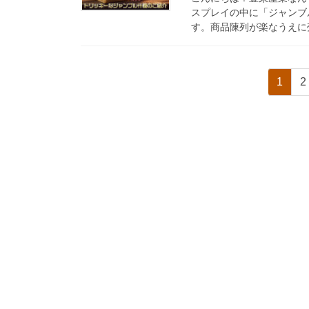
スプレイの中に「ジャンブ
す。商品陳列が楽なうえに売
投
固
1
2
稿
定
ペ
の
ー
ペ
ジ
ー
ジ
送
り