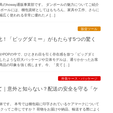
のhoway通販事業部です。 ダンボールの魅力についてご紹介
ンボールには、梱包資材としてはもちろん、家具や工作、さらに
広く使われる非常に優れたメ […]
販促ツール
化！「ビッグダミー」がもたらす5つの驚く
やPOPの中で、ひときわ目を引く存在感を放つ「ビッグダミ
したような巨大パッケージや立体モデルは、通りかかったお客
品の印象を強く残します。今、「見て […]
外装ケース・パッケージ
て｜意外と知らない？配送の安全を守る「ケ
林です。 本号では梱包箱に印字されているケアマークについて
ークってご存じですか？ 荷物をお届けや納品、輸送する際によく