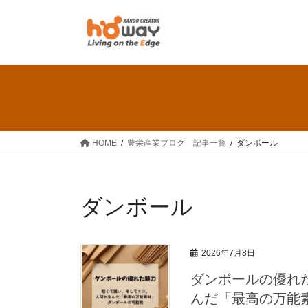
コ
ナ
ン
ビ
テ
ゲ
ン
ー
ツ
シ
へ
ョ
ス
ン
キ
に
ッ
移
HOME
豊栄産業ブログ 記事一覧
ダンボール
プ
動
ダンボール
2026年7月8日
ダンボールの優れ
んだ「最高の万能