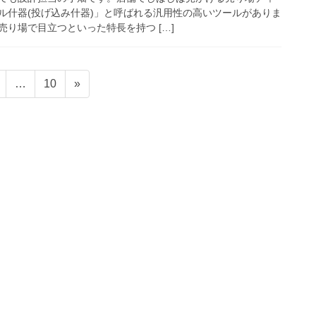
ル什器(投げ込み什器)」と呼ばれる汎用性の高いツールがありま
り場で目立つといった特長を持つ […]
固
固
…
10
»
定
定
ペ
ペ
ー
ー
ジ
ジ