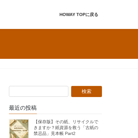
HOWAY TOPに戻る
最近の投稿
【保存版】その紙、リサイクルで
きますか？紙資源を救う「古紙の
禁忌品」見本帳 Part2