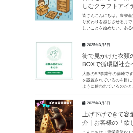
しむクラフトアイ
皆さんこんにちは。豊栄産
り変わりを感じさせる月で
しいことを始めたい、あるい
2025年3月5日
街で見かけた衣類の
BOXで循環型社会
大阪のSP事業部の藤崎です
を設置されているのを目に
ように使われているのかと、
2025年3月3日
上げ下げできて容
介｜お客様の「欲
こんにちは！豊栄産業なん