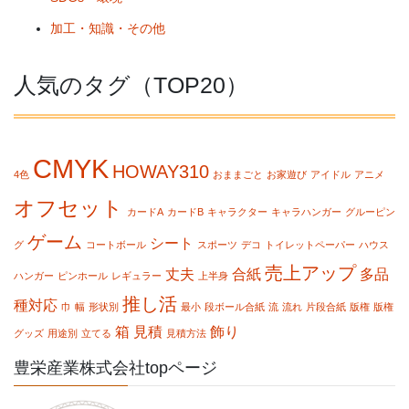
加工・知識・その他
人気のタグ（TOP20）
CMYK
HOWAY310
4色
おままごと
お家遊び
アイドル
アニメ
オフセット
カードA
カードB
キャラクター
キャラハンガー
グルーピン
ゲーム
シート
グ
コートボール
スポーツ
デコ
トイレットペーパー
ハウス
売上アップ
丈夫
合紙
多品
ハンガー
ピンホール
レギュラー
上半身
推し活
種対応
巾
幅
形状別
最小
段ボール合紙
流
流れ
片段合紙
版権
版権
箱
見積
飾り
グッズ
用途別
立てる
見積方法
豊栄産業株式会社topページ