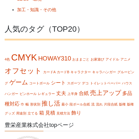
加工・知識・その他
人気のタグ（TOP20）
CMYK
HOWAY310
4色
おままごと
お家遊び
アイドル
アニメ
オフセット
カードA
カードB
キャラクター
キャラハンガー
グルーピン
ゲーム
シート
グ
コートボール
スポーツ
デコ
トイレットペーパー
ハウス
売上アップ
丈夫
合紙
多品
ハンガー
ピンホール
レギュラー
上半身
推し活
種対応
巾
幅
形状別
最小
段ボール合紙
流
流れ
片段合紙
版権
版権
箱
見積
飾り
グッズ
用途別
立てる
見積方法
豊栄産業株式会社topページ