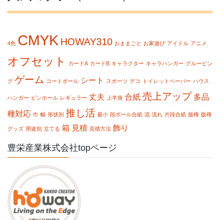
CMYK
HOWAY310
4色
おままごと
お家遊び
アイドル
アニメ
オフセット
カードA
カードB
キャラクター
キャラハンガー
グルーピン
ゲーム
シート
グ
コートボール
スポーツ
デコ
トイレットペーパー
ハウス
売上アップ
丈夫
合紙
多品
ハンガー
ピンホール
レギュラー
上半身
推し活
種対応
巾
幅
形状別
最小
段ボール合紙
流
流れ
片段合紙
版権
版権
箱
見積
飾り
グッズ
用途別
立てる
見積方法
豊栄産業株式会社topページ