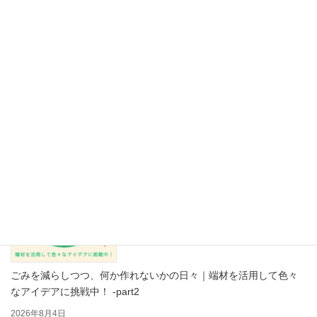
【保存版】その紙、リサイクルできますか？紙資源を救う「古紙
の禁忌品」見本帳 Part2
2026年8月5日
ごみを減らしつつ、何か作れないかの日々｜端材を活用して色々
なアイデアに挑戦中！ -part2
2026年8月4日