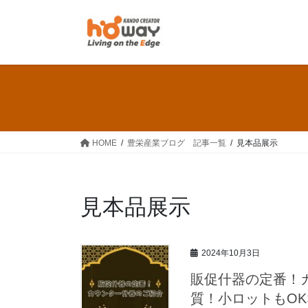
コ
ナ
ン
ビ
テ
ゲ
ン
ー
ツ
シ
へ
ョ
ス
ン
キ
に
ッ
移
HOME
豊栄産業ブログ 記事一覧
見本品展示
プ
動
見本品展示
2024年10月3日
販促什器の定番！
質！小ロットもO