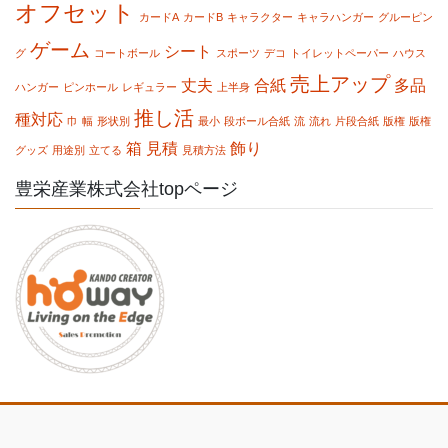
オフセット
カードA
カードB
キャラクター
キャラハンガー
グルーピン
ゲーム
シート
グ
コートボール
スポーツ
デコ
トイレットペーパー
ハウス
売上アップ
丈夫
合紙
多品
ハンガー
ピンホール
レギュラー
上半身
推し活
種対応
巾
幅
形状別
最小
段ボール合紙
流
流れ
片段合紙
版権
版権
箱
見積
飾り
グッズ
用途別
立てる
見積方法
豊栄産業株式会社topページ