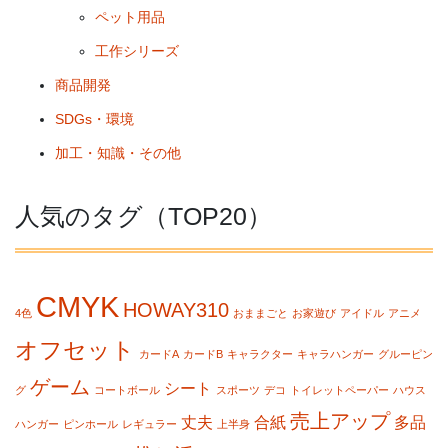
ペット用品
工作シリーズ
商品開発
SDGs・環境
加工・知識・その他
人気のタグ（TOP20）
CMYK
HOWAY310
4色
おままごと
お家遊び
アイドル
アニメ
オフセット
カードA
カードB
キャラクター
キャラハンガー
グルーピン
ゲーム
シート
グ
コートボール
スポーツ
デコ
トイレットペーパー
ハウス
売上アップ
丈夫
合紙
多品
ハンガー
ピンホール
レギュラー
上半身