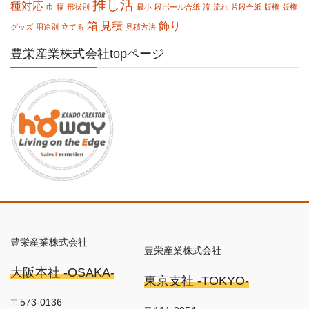
推し活
種対応
巾
幅
形状別
最小
段ボール合紙
流
流れ
片段合紙
版権
版権
箱
見積
飾り
グッズ
用途別
立てる
見積方法
豊栄産業株式会社topページ
豊栄産業株式会社
豊栄産業株式会社
大阪本社 -OSAKA-
東京支社 -TOKYO-
〒573-0136