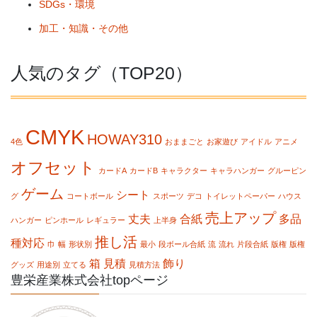
SDGs・環境
加工・知識・その他
人気のタグ（TOP20）
CMYK
HOWAY310
4色
おままごと
お家遊び
アイドル
アニメ
オフセット
カードA
カードB
キャラクター
キャラハンガー
グルーピン
ゲーム
シート
グ
コートボール
スポーツ
デコ
トイレットペーパー
ハウス
売上アップ
丈夫
合紙
多品
ハンガー
ピンホール
レギュラー
上半身
推し活
種対応
巾
幅
形状別
最小
段ボール合紙
流
流れ
片段合紙
版権
版権
箱
見積
飾り
グッズ
用途別
立てる
見積方法
豊栄産業株式会社topページ