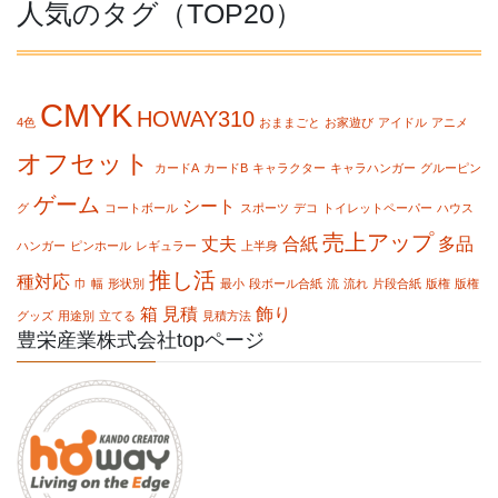
人気のタグ（TOP20）
CMYK
HOWAY310
4色
おままごと
お家遊び
アイドル
アニメ
オフセット
カードA
カードB
キャラクター
キャラハンガー
グルーピン
ゲーム
シート
グ
コートボール
スポーツ
デコ
トイレットペーパー
ハウス
売上アップ
丈夫
合紙
多品
ハンガー
ピンホール
レギュラー
上半身
推し活
種対応
巾
幅
形状別
最小
段ボール合紙
流
流れ
片段合紙
版権
版権
箱
見積
飾り
グッズ
用途別
立てる
見積方法
豊栄産業株式会社topページ