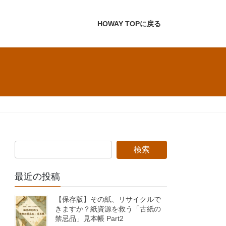
HOWAY TOPに戻る
最近の投稿
【保存版】その紙、リサイクルで
きますか？紙資源を救う「古紙の
禁忌品」見本帳 Part2