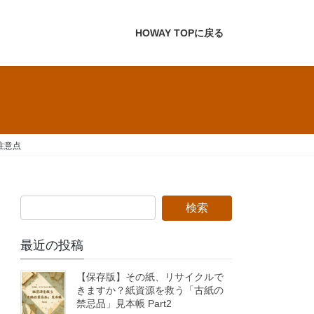
HOWAY TOPに戻る
注意点
最近の投稿
【保存版】その紙、リサイクルで
きますか？紙資源を救う「古紙の
禁忌品」見本帳 Part2