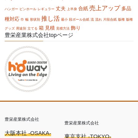
売上アップ
丈夫
合紙
多品
ハンガー
ピンホール
レギュラー
上半身
推し活
種対応
巾
幅
形状別
最小
段ボール合紙
流
流れ
片段合紙
版権
版権
箱
見積
飾り
グッズ
用途別
立てる
見積方法
豊栄産業株式会社topページ
豊栄産業株式会社
豊栄産業株式会社
大阪本社 -OSAKA-
東京支社 -TOKYO-