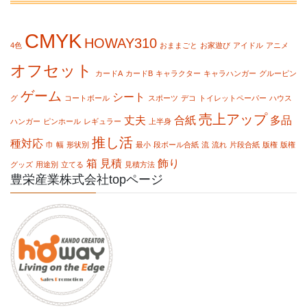
CMYK
HOWAY310
4色
おままごと
お家遊び
アイドル
アニメ
オフセット
カードA
カードB
キャラクター
キャラハンガー
グルーピン
ゲーム
シート
グ
コートボール
スポーツ
デコ
トイレットペーパー
ハウス
売上アップ
丈夫
合紙
多品
ハンガー
ピンホール
レギュラー
上半身
推し活
種対応
巾
幅
形状別
最小
段ボール合紙
流
流れ
片段合紙
版権
版権
箱
見積
飾り
グッズ
用途別
立てる
見積方法
豊栄産業株式会社topページ