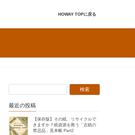
HOWAY TOPに戻る
？
最近の投稿
【保存版】その紙、リサイクルで
きますか？紙資源を救う「古紙の
禁忌品」見本帳 Part2