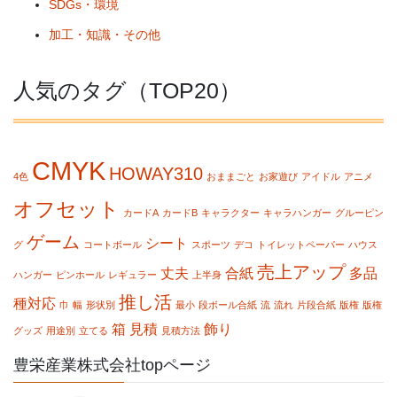
SDGs・環境
加工・知識・その他
人気のタグ（TOP20）
CMYK
HOWAY310
4色
おままごと
お家遊び
アイドル
アニメ
オフセット
カードA
カードB
キャラクター
キャラハンガー
グルーピン
ゲーム
シート
グ
コートボール
スポーツ
デコ
トイレットペーパー
ハウス
売上アップ
丈夫
合紙
多品
ハンガー
ピンホール
レギュラー
上半身
推し活
種対応
巾
幅
形状別
最小
段ボール合紙
流
流れ
片段合紙
版権
版権
箱
見積
飾り
グッズ
用途別
立てる
見積方法
豊栄産業株式会社topページ