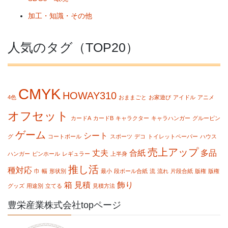
加工・知識・その他
人気のタグ（TOP20）
CMYK
HOWAY310
4色
おままごと
お家遊び
アイドル
アニメ
オフセット
カードA
カードB
キャラクター
キャラハンガー
グルーピン
ゲーム
シート
グ
コートボール
スポーツ
デコ
トイレットペーパー
ハウス
売上アップ
丈夫
合紙
多品
ハンガー
ピンホール
レギュラー
上半身
推し活
種対応
巾
幅
形状別
最小
段ボール合紙
流
流れ
片段合紙
版権
版権
箱
見積
飾り
グッズ
用途別
立てる
見積方法
豊栄産業株式会社topページ