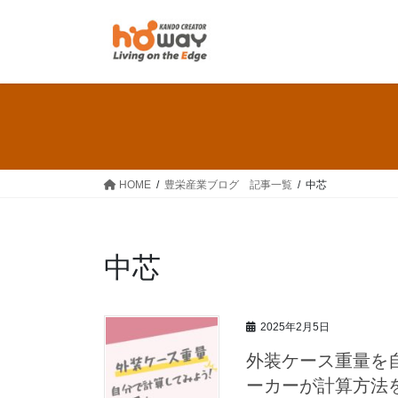
コ
ナ
ン
ビ
テ
ゲ
ン
ー
ツ
シ
へ
ョ
ス
ン
キ
に
ッ
移
HOME
豊栄産業ブログ 記事一覧
中芯
プ
動
中芯
2025年2月5日
外装ケース重量を
ーカーが計算方法