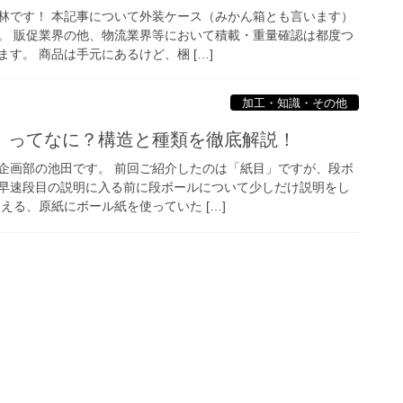
林です！ 本記事について外装ケース（みかん箱とも言います）
。 販促業界の他、物流業界等において積載・重量確認は都度つ
す。 商品は手元にあるけど、梱 […]
加工・知識・その他
」ってなに？構造と種類を徹底解説！
企画部の池田です。 前回ご紹介したのは「紙目」ですが、段ボ
早速段目の説明に入る前に段ボールについて少しだけ説明をし
える、原紙にボール紙を使っていた […]