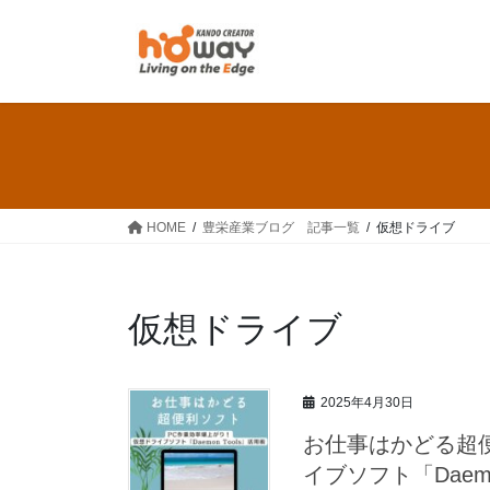
コ
ナ
ン
ビ
テ
ゲ
ン
ー
ツ
シ
へ
ョ
ス
ン
キ
に
ッ
移
HOME
豊栄産業ブログ 記事一覧
仮想ドライブ
プ
動
仮想ドライブ
2025年4月30日
お仕事はかどる超
イブソフト「Daemon