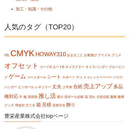
加工・知識・その他
人気のタグ（TOP20）
CMYK
HOWAY310
4色
おままごと
お家遊び
アイドル
アニメ
オフセット
カードA
カードB
キャラクター
キャラハンガー
グルーピン
ゲーム
シート
グ
コートボール
スポーツ
デコ
トイレットペーパー
ハウス
売上アップ
丈夫
合紙
多品
ハンガー
ピンホール
レギュラー
上半身
推し活
種対応
巾
幅
形状別
最小
段ボール合紙
流
流れ
片段合紙
版権
版権
箱
見積
飾り
グッズ
用途別
立てる
見積方法
豊栄産業株式会社topページ