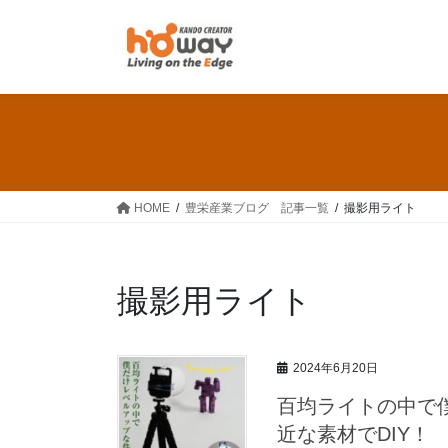
コ
ナ
ン
ビ
テ
ゲ
ン
ー
ツ
シ
へ
ョ
ス
ン
キ
に
ッ
移
HOME
豊栄産業ブログ 記事一覧
撮影用ライト
プ
動
撮影用ライト
2024年6月20日
百均ライトの中で
近な素材でDIY！