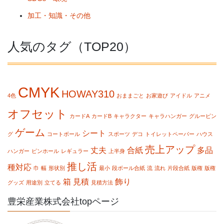
加工・知識・その他
人気のタグ（TOP20）
CMYK
HOWAY310
4色
おままごと
お家遊び
アイドル
アニメ
オフセット
カードA
カードB
キャラクター
キャラハンガー
グルーピン
ゲーム
シート
グ
コートボール
スポーツ
デコ
トイレットペーパー
ハウス
売上アップ
丈夫
合紙
多品
ハンガー
ピンホール
レギュラー
上半身
推し活
種対応
巾
幅
形状別
最小
段ボール合紙
流
流れ
片段合紙
版権
版権
箱
見積
飾り
グッズ
用途別
立てる
見積方法
豊栄産業株式会社topページ