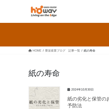
コ
ナ
ン
ビ
テ
ゲ
ン
ー
ツ
シ
へ
ョ
ス
ン
キ
に
ッ
移
HOME
豊栄産業ブログ 記事一覧
紙の寿命
プ
動
紙の寿命
2024年10月30日
紙の劣化と保管の
予防法