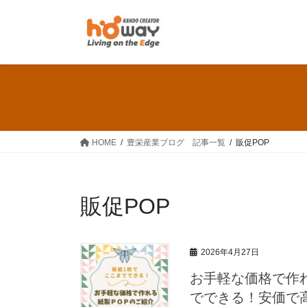
コ
ナ
ン
ビ
テ
ゲ
ン
ー
ツ
シ
へ
ョ
ス
ン
キ
に
ッ
移
HOME
豊栄産業ブログ 記事一覧
販促POP
プ
動
販促POP
2026年4月27日
お手軽な価格で作
でできる！安価で