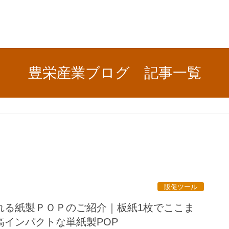
豊栄産業ブログ 記事一覧
販促ツール
れる紙製ＰＯＰのご紹介｜板紙1枚でここま
高インパクトな単紙製POP