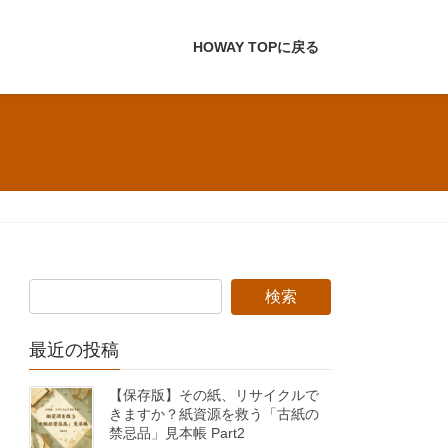
HOWAY TOPに戻る
最近の投稿
【保存版】その紙、リサイクルで
きますか？紙資源を救う「古紙の
禁忌品」見本帳 Part2