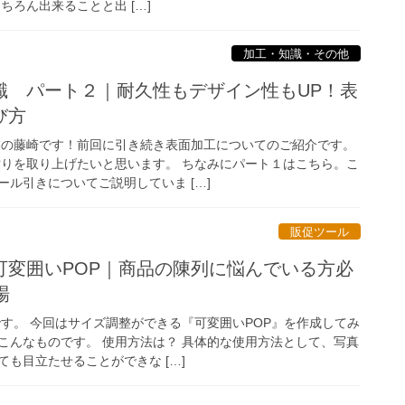
ちろん出来ることと出 […]
加工・知識・その他
識 パート２｜耐久性もデザイン性もUP！表
び方
業の藤崎です！前回に引き続き表面加工についてのご紹介です。
貼りを取り上げたいと思います。 ちなみにパート１はこちら。こ
ル引きについてご説明していま […]
販促ツール
可変囲いPOP｜商品の陳列に悩んでいる方必
場
です。 今回はサイズ調整ができる『可変囲いPOP』を作成してみ
こんなものです。 使用方法は？ 具体的な使用方法として、写真
も目立たせることができな […]