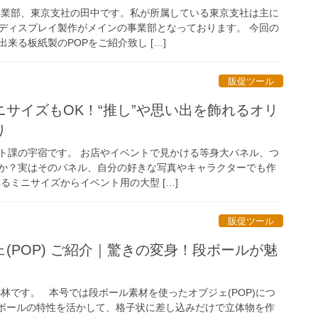
事業部、東京支社の田中です。私が所属している東京支社は主に
ディスプレイ製作がメインの事業部となっております。 今回の
来る板紙製のPOPをご紹介致し […]
販促ツール
サイズもOK！“推し”や思い出を飾れるオリ
り
ト課の宇宿です。 お店やイベントで見かける等身大パネル、つ
か？実はそのパネル、自分の好きな写真やキャラクターでも作
るミニサイズからイベント用の大型 […]
販促ツール
(POP) ご紹介｜驚きの変身！段ボールが魅
林です。 本号では段ボール素材を使ったオブジェ(POP)につ
ボールの特性を活かして、格子状に差し込みだけで立体物を作