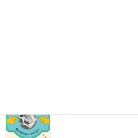
【保存版】その紙、リサイクルできますか？紙資源を救う「古紙
の禁忌品」見本帳 Part2
2026年8月5日