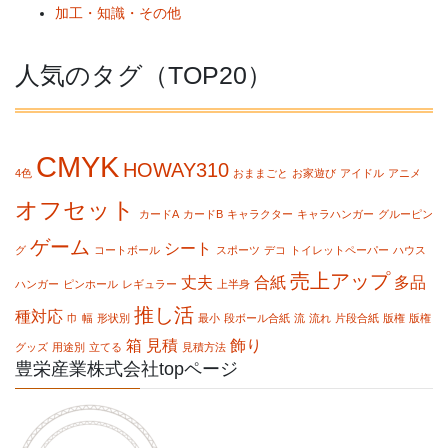
加工・知識・その他
人気のタグ（TOP20）
CMYK
HOWAY310
4色
おままごと
お家遊び
アイドル
アニメ
オフセット
カードA
カードB
キャラクター
キャラハンガー
グルーピン
ゲーム
シート
グ
コートボール
スポーツ
デコ
トイレットペーパー
ハウス
売上アップ
丈夫
合紙
多品
ハンガー
ピンホール
レギュラー
上半身
推し活
種対応
巾
幅
形状別
最小
段ボール合紙
流
流れ
片段合紙
版権
版権
箱
見積
飾り
グッズ
用途別
立てる
見積方法
豊栄産業株式会社topページ