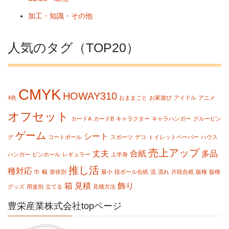
加工・知識・その他
人気のタグ（TOP20）
CMYK
HOWAY310
4色
おままごと
お家遊び
アイドル
アニメ
オフセット
カードA
カードB
キャラクター
キャラハンガー
グルーピン
ゲーム
シート
グ
コートボール
スポーツ
デコ
トイレットペーパー
ハウス
売上アップ
丈夫
合紙
多品
ハンガー
ピンホール
レギュラー
上半身
推し活
種対応
巾
幅
形状別
最小
段ボール合紙
流
流れ
片段合紙
版権
版権
箱
見積
飾り
グッズ
用途別
立てる
見積方法
豊栄産業株式会社topページ