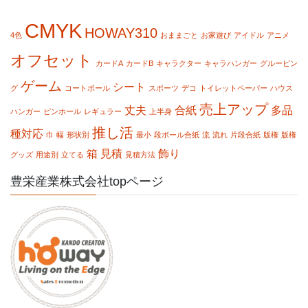
CMYK
HOWAY310
4色
おままごと
お家遊び
アイドル
アニメ
オフセット
カードA
カードB
キャラクター
キャラハンガー
グルーピン
ゲーム
シート
グ
コートボール
スポーツ
デコ
トイレットペーパー
ハウス
売上アップ
丈夫
合紙
多品
ハンガー
ピンホール
レギュラー
上半身
推し活
種対応
巾
幅
形状別
最小
段ボール合紙
流
流れ
片段合紙
版権
版権
箱
見積
飾り
グッズ
用途別
立てる
見積方法
豊栄産業株式会社topページ