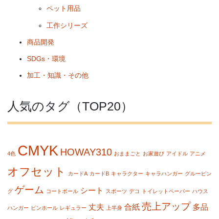
ペット用品
工作シリーズ
商品開発
SDGs・環境
加工・知識・その他
人気のタグ（TOP20）
CMYK
HOWAY310
4色
おままごと
お家遊び
アイドル
アニメ
オフセット
カードA
カードB
キャラクター
キャラハンガー
グルーピン
ゲーム
シート
グ
コートボール
スポーツ
デコ
トイレットペーパー
ハウス
売上アップ
丈夫
合紙
多品
ハンガー
ピンホール
レギュラー
上半身