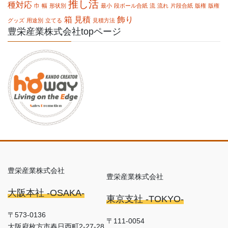
推し活
種対応
巾
幅
形状別
最小
段ボール合紙
流
流れ
片段合紙
版権
版権
箱
見積
飾り
グッズ
用途別
立てる
見積方法
豊栄産業株式会社topページ
豊栄産業株式会社
豊栄産業株式会社
大阪本社 -OSAKA-
東京支社 -TOKYO-
〒573-0136
〒111-0054
大阪府枚方市春日西町2-27-28