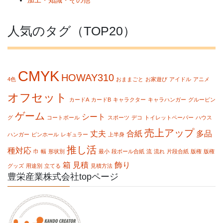
人気のタグ（TOP20）
CMYK
HOWAY310
4色
おままごと
お家遊び
アイドル
アニメ
オフセット
カードA
カードB
キャラクター
キャラハンガー
グルーピン
ゲーム
シート
グ
コートボール
スポーツ
デコ
トイレットペーパー
ハウス
売上アップ
丈夫
合紙
多品
ハンガー
ピンホール
レギュラー
上半身
推し活
種対応
巾
幅
形状別
最小
段ボール合紙
流
流れ
片段合紙
版権
版権
箱
見積
飾り
グッズ
用途別
立てる
見積方法
豊栄産業株式会社topページ