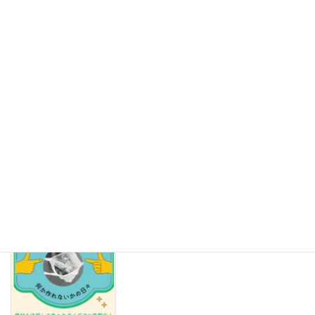
【保存版】その紙、リサイクルできますか？紙資源を救う「古紙
の禁忌品」見本帳 Part2
2026年8月5日