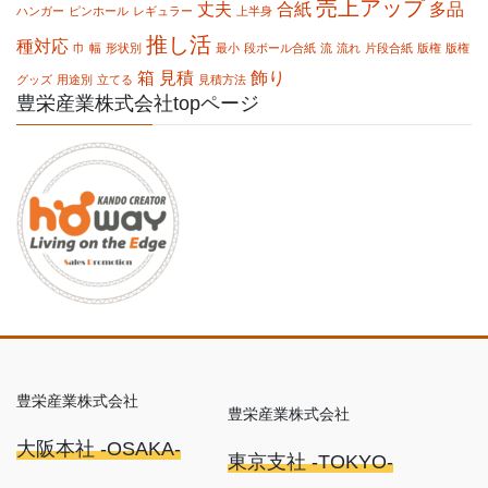
売上アップ
丈夫
合紙
多品
ハンガー
ピンホール
レギュラー
上半身
推し活
種対応
巾
幅
形状別
最小
段ボール合紙
流
流れ
片段合紙
版権
版権
箱
見積
飾り
グッズ
用途別
立てる
見積方法
豊栄産業株式会社topページ
豊栄産業株式会社
豊栄産業株式会社
大阪本社 -OSAKA-
東京支社 -TOKYO-