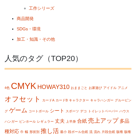
工作シリーズ
商品開発
SDGs・環境
加工・知識・その他
人気のタグ（TOP20）
CMYK
HOWAY310
4色
おままごと
お家遊び
アイドル
アニメ
オフセット
カードA
カードB
キャラクター
キャラハンガー
グルーピン
ゲーム
シート
グ
コートボール
スポーツ
デコ
トイレットペーパー
ハウス
売上アップ
丈夫
合紙
多品
ハンガー
ピンホール
レギュラー
上半身
推し活
種対応
巾
幅
形状別
最小
段ボール合紙
流
流れ
片段合紙
版権
版権