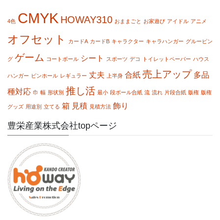
CMYK
HOWAY310
4色
おままごと
お家遊び
アイドル
アニメ
オフセット
カードA
カードB
キャラクター
キャラハンガー
グルーピン
ゲーム
シート
グ
コートボール
スポーツ
デコ
トイレットペーパー
ハウス
売上アップ
丈夫
合紙
多品
ハンガー
ピンホール
レギュラー
上半身
推し活
種対応
巾
幅
形状別
最小
段ボール合紙
流
流れ
片段合紙
版権
版権
箱
見積
飾り
グッズ
用途別
立てる
見積方法
豊栄産業株式会社topページ