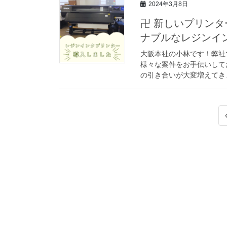
2024年3月8日
卍 新しいプリンタ
ナブルなレジンイ
大阪本社の小林です！弊社
様々な案件をお手伝いして
の引き合いが大変増えてきま
投
稿
の
ペ
ー
ジ
送