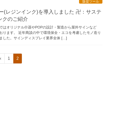
販促ツール
ー(レジンインク)を導入しました 卍：サステ
ンクのご紹介
ではオリジナル什器やPOPの設計・製造から屋外サインなど
おります。 近年商談の中で環境保全・エコを考慮したモノ造り
した。サインディスプレイ業界全体 […]
固
固
«
1
2
定
定
ペ
ペ
ー
ー
ジ
ジ