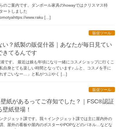
らのご案内です。ダンボール家具のhowayではクリスマス特
タートしました
/omotyahttps://www.raku […]
販促ツール
ない？紙製の販促什器｜あなたが毎日見てい
できてるんです
松浦です。 最近は娘も年頃になり一緒にコスメショップに行くこ
私自身とても楽しい時間となっています♪ ふと、コスメを手に
すごいなー…」と私がつぶやく […]
販促ツール
る壁紙があるってご存知でした？｜FSC®認証
る壁紙登場！
ンクジェット課です。我々インクジェット課では主に屋内外の
謂、屋外の看板や屋内のポスターやPOPなどのパネル…などな