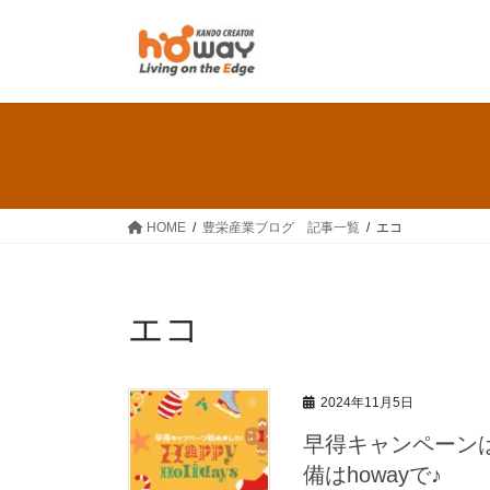
コ
ナ
ン
ビ
テ
ゲ
ン
ー
ツ
シ
へ
ョ
ス
ン
キ
に
ッ
移
HOME
豊栄産業ブログ 記事一覧
エコ
プ
動
エコ
2024年11月5日
早得キャンペーンは
備はhowayで♪