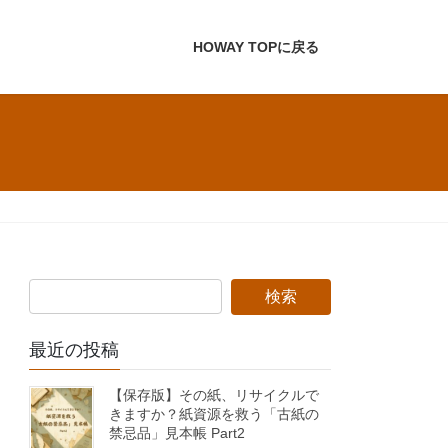
HOWAY TOPに戻る
最近の投稿
【保存版】その紙、リサイクルで
きますか？紙資源を救う「古紙の
禁忌品」見本帳 Part2