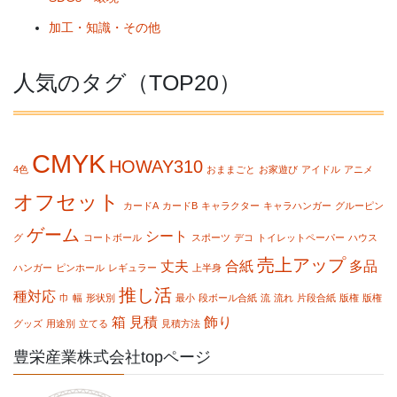
加工・知識・その他
人気のタグ（TOP20）
CMYK
HOWAY310
4色
おままごと
お家遊び
アイドル
アニメ
オフセット
カードA
カードB
キャラクター
キャラハンガー
グルーピン
ゲーム
シート
グ
コートボール
スポーツ
デコ
トイレットペーパー
ハウス
売上アップ
丈夫
合紙
多品
ハンガー
ピンホール
レギュラー
上半身
推し活
種対応
巾
幅
形状別
最小
段ボール合紙
流
流れ
片段合紙
版権
版権
箱
見積
飾り
グッズ
用途別
立てる
見積方法
豊栄産業株式会社topページ