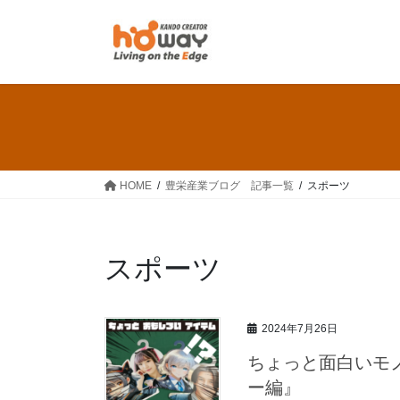
コ
ナ
ン
ビ
テ
ゲ
ン
ー
ツ
シ
へ
ョ
ス
ン
キ
に
ッ
移
HOME
豊栄産業ブログ 記事一覧
スポーツ
プ
動
スポーツ
2024年7月26日
ちょっと面白いモ
ー編』