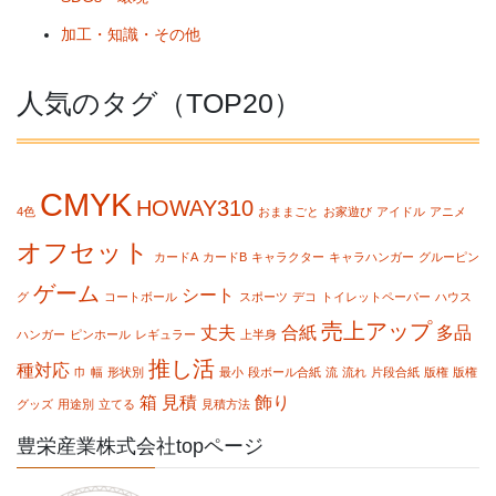
加工・知識・その他
人気のタグ（TOP20）
CMYK
HOWAY310
4色
おままごと
お家遊び
アイドル
アニメ
オフセット
カードA
カードB
キャラクター
キャラハンガー
グルーピン
ゲーム
シート
グ
コートボール
スポーツ
デコ
トイレットペーパー
ハウス
売上アップ
丈夫
合紙
多品
ハンガー
ピンホール
レギュラー
上半身
推し活
種対応
巾
幅
形状別
最小
段ボール合紙
流
流れ
片段合紙
版権
版権
箱
見積
飾り
グッズ
用途別
立てる
見積方法
豊栄産業株式会社topページ