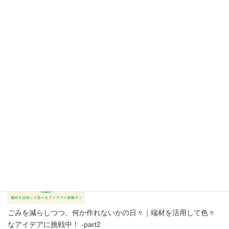
【保存版】その紙、リサイクルできますか？紙資源を救う「古紙
の禁忌品」見本帳 Part2
2026年8月5日
ごみを減らしつつ、何か作れないかの日々｜端材を活用して色々
なアイデアに挑戦中！ -part2