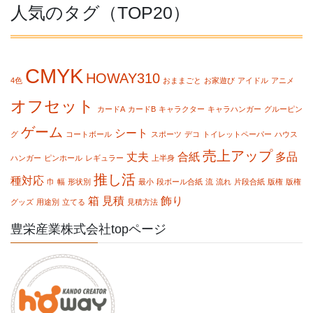
人気のタグ（TOP20）
CMYK
HOWAY310
4色
おままごと
お家遊び
アイドル
アニメ
オフセット
カードA
カードB
キャラクター
キャラハンガー
グルーピン
ゲーム
シート
グ
コートボール
スポーツ
デコ
トイレットペーパー
ハウス
売上アップ
丈夫
合紙
多品
ハンガー
ピンホール
レギュラー
上半身
推し活
種対応
巾
幅
形状別
最小
段ボール合紙
流
流れ
片段合紙
版権
版権
箱
見積
飾り
グッズ
用途別
立てる
見積方法
豊栄産業株式会社topページ