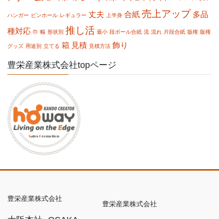
売上アップ
丈夫
合紙
多品
ハンガー
ピンホール
レギュラー
上半身
推し活
種対応
巾
幅
形状別
最小
段ボール合紙
流
流れ
片段合紙
版権
版権
箱
見積
飾り
グッズ
用途別
立てる
見積方法
豊栄産業株式会社topページ
豊栄産業株式会社
豊栄産業株式会社