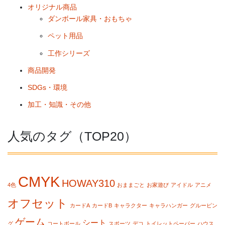
オリジナル商品
ダンボール家具・おもちゃ
ペット用品
工作シリーズ
商品開発
SDGs・環境
加工・知識・その他
人気のタグ（TOP20）
CMYK
HOWAY310
4色
おままごと
お家遊び
アイドル
アニメ
オフセット
カードA
カードB
キャラクター
キャラハンガー
グルーピン
ゲーム
シート
グ
コートボール
スポーツ
デコ
トイレットペーパー
ハウス