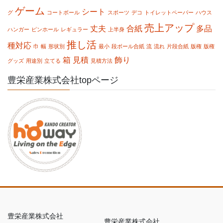
ゲーム
シート
グ
コートボール
スポーツ
デコ
トイレットペーパー
ハウス
売上アップ
丈夫
合紙
多品
ハンガー
ピンホール
レギュラー
上半身
推し活
種対応
巾
幅
形状別
最小
段ボール合紙
流
流れ
片段合紙
版権
版権
箱
見積
飾り
グッズ
用途別
立てる
見積方法
豊栄産業株式会社topページ
豊栄産業株式会社
豊栄産業株式会社