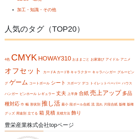
加工・知識・その他
人気のタグ（TOP20）
CMYK
HOWAY310
4色
おままごと
お家遊び
アイドル
アニメ
オフセット
カードA
カードB
キャラクター
キャラハンガー
グルーピン
ゲーム
シート
グ
コートボール
スポーツ
デコ
トイレットペーパー
ハウス
売上アップ
丈夫
合紙
多品
ハンガー
ピンホール
レギュラー
上半身
推し活
種対応
巾
幅
形状別
最小
段ボール合紙
流
流れ
片段合紙
版権
版権
箱
見積
飾り
グッズ
用途別
立てる
見積方法
豊栄産業株式会社topページ