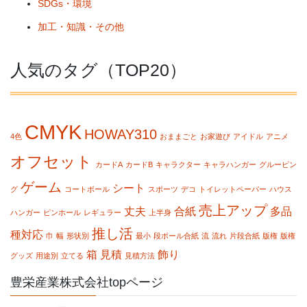
SDGs・環境
加工・知識・その他
人気のタグ（TOP20）
CMYK
HOWAY310
4色
おままごと
お家遊び
アイドル
アニメ
オフセット
カードA
カードB
キャラクター
キャラハンガー
グルーピン
ゲーム
シート
グ
コートボール
スポーツ
デコ
トイレットペーパー
ハウス
売上アップ
丈夫
合紙
多品
ハンガー
ピンホール
レギュラー
上半身
推し活
種対応
巾
幅
形状別
最小
段ボール合紙
流
流れ
片段合紙
版権
版権
箱
見積
飾り
グッズ
用途別
立てる
見積方法
豊栄産業株式会社topページ