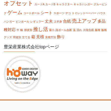
オフセット
カードA
カードB
キャラクター
キャラハンガー
グルーピン
ゲーム
シート
グ
コートボール
スポーツ
デコ
トイレットペーパー
ハウス
売上アップ
丈夫
合紙
多品
ハンガー
ピンホール
レギュラー
上半身
推し活
種対応
巾
幅
形状別
最小
段ボール合紙
流
流れ
片段合紙
版権
版権
箱
見積
飾り
グッズ
用途別
立てる
見積方法
豊栄産業株式会社topページ